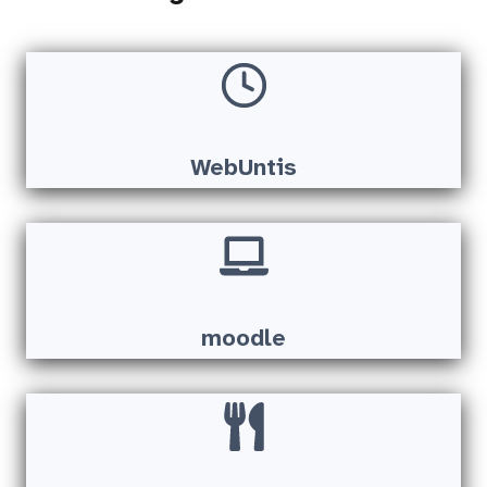
WebUntis
moodle