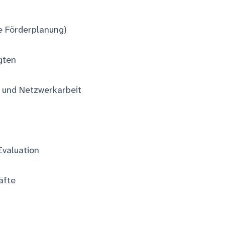
e Förderplanung)
gten
 und Netzwerkarbeit
Evaluation
äfte