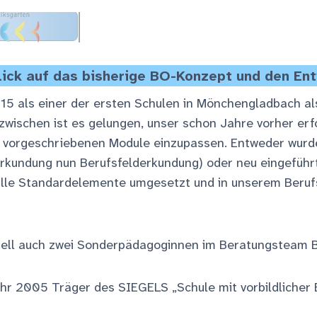
blick auf das bisherige BO-Konzept und den E
5 als einer der ersten Schulen in Mönchengladbach als
zwischen ist es gelungen, unser schon Jahre vorher er
A vorgeschriebenen Module einzupassen. Entweder wurd
erkundung nun Berufsfelderkundung) oder neu eingeführt
s alle Standardelemente umgesetzt und in unserem Beru
uell auch zwei Sonderpädagoginnen im Beratungsteam B
hr 2005 Träger des SIEGELS „Schule mit vorbildlicher 