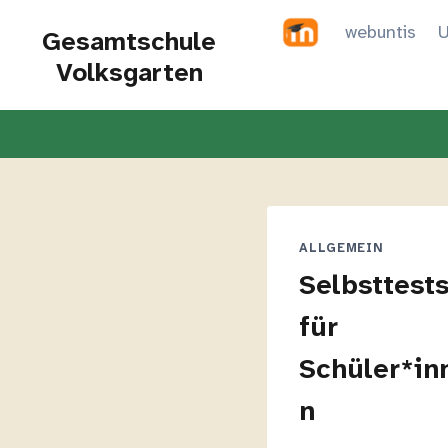
Zum
webuntis
U
Gesamtschule
Inhalt
Volksgarten
springen
ALLGEMEIN
Selbsttest
für
Schüler*in
n