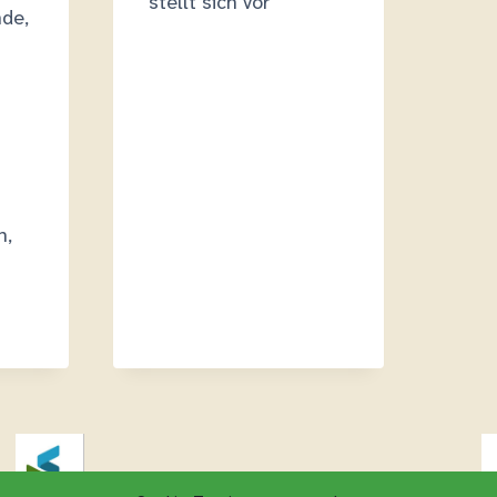
stellt sich vor
nde,
n,