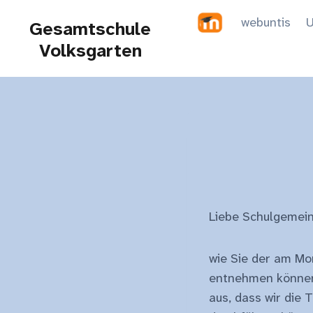
Zum
webuntis
U
Gesamtschule
Inhalt
Volksgarten
springen
Liebe Schulgemein
wie Sie der am Mo
entnehmen können,
aus, dass wir die