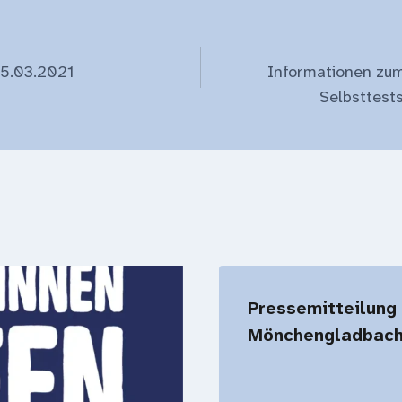
gation
15.03.2021
Informationen zum
Selbsttest
Pressemitteilung
Mönchengladbac