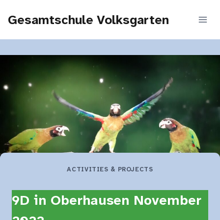
Zum
Gesamtschule Volksgarten
Inhalt
springen
ACTIVITIES & PROJECTS
9D in Oberhausen November