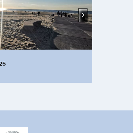
25
Karnev