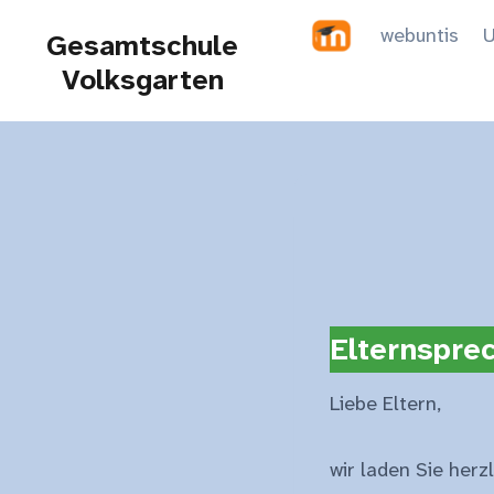
Zum
webuntis
U
Gesamtschule
Inhalt
Volksgarten
springen
Elternspre
Liebe Eltern,
wir laden Sie herz