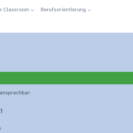
e Classroom
Berufsorientierung
 ansprechbar:
)
)