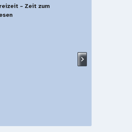
eizeit – Zeit zum
esen
Abi-Ai