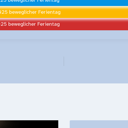
025 beweglicher Ferientag
025 beweglicher Ferientag
gation