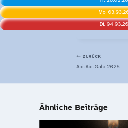
Mo. 03.03.2
Di. 04.03.2
Beitragsnavi
ZURÜCK
Abi-Aid-Gala 2025
Ähnliche Beiträge