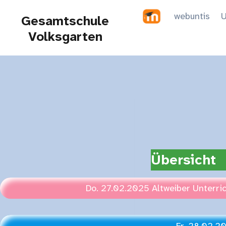
Zum
webuntis
U
Gesamtschule
Inhalt
Volksgarten
springen
Übersicht
Do. 27.02.2025 Altweiber Unterrich
Fr. 28.02.2