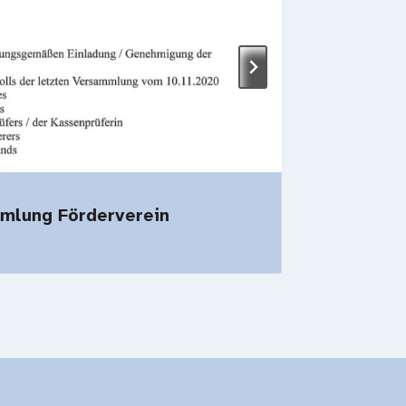
mlung Förderverein
Abi-Ai