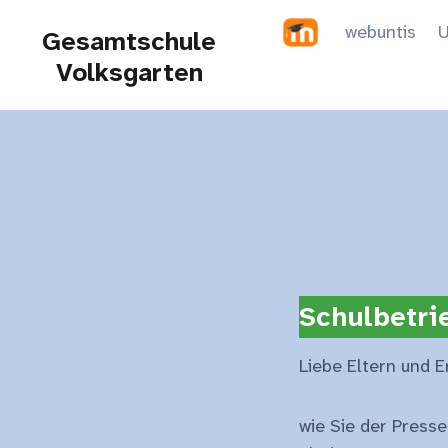
Zum
webuntis
U
Gesamtschule
Inhalt
Volksgarten
springen
Schulbetri
Liebe Eltern und E
wie Sie der Press