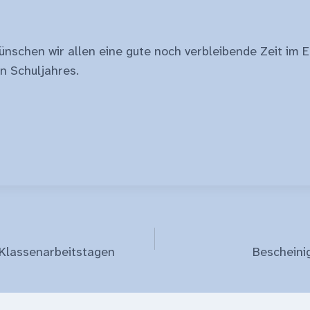
ünschen wir allen eine gute noch verbleibende Zeit im 
n Schuljahres.
gation
 Klassenarbeitstagen
Bescheini