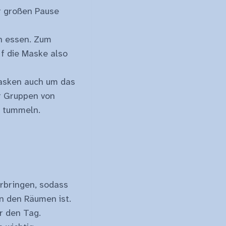
r großen Pause
en essen. Zum
f die Maske also
 Masken auch um das
r Gruppen von
e tummeln.
erbringen, sodass
in den Räumen ist.
r den Tag.