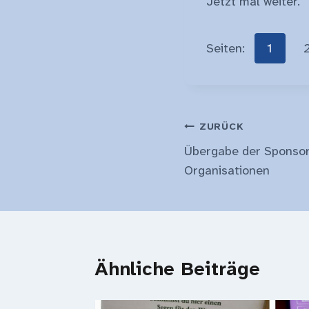
Jetzt mal weiter.
Seiten:
1
Beitragsnavi
ZURÜCK
Übergabe der Sponsor
Organisationen
Ähnliche Beiträge