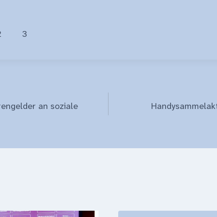
2
3
gation
engelder an soziale
Handysammelakt