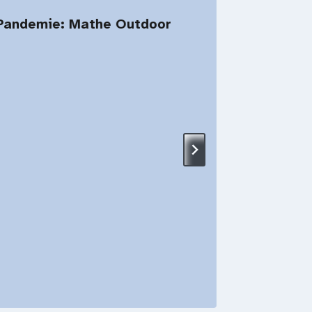
r Pandemie: Mathe Outdoor
Botsch