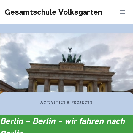
Zum
Gesamtschule Volksgarten
Inhalt
springen
ACTIVITIES & PROJECTS
Berlin – Berlin – wir fahren nach