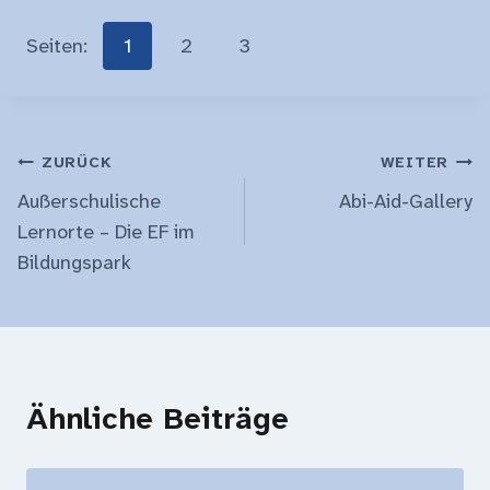
Seiten:
1
2
3
Beitragsnavigation
ZURÜCK
WEITER
Außerschulische
Abi-Aid-Gallery
Lernorte – Die EF im
Bildungspark
Ähnliche Beiträge