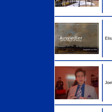
Eli
Joe