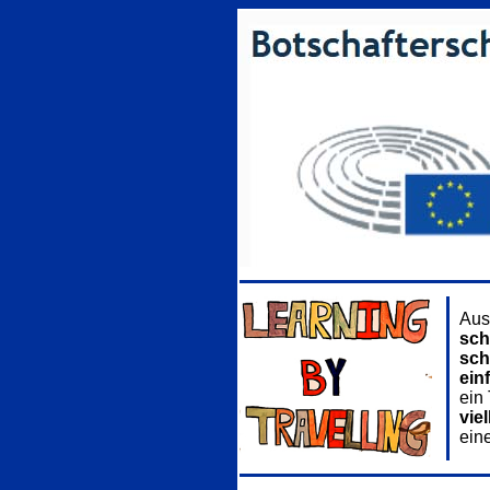
Aus
sch
sch
ein
ein
viel
ein