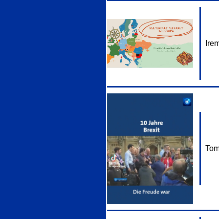
Ire
Tom