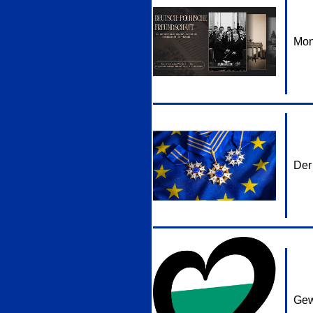
Mo
Der
Gew