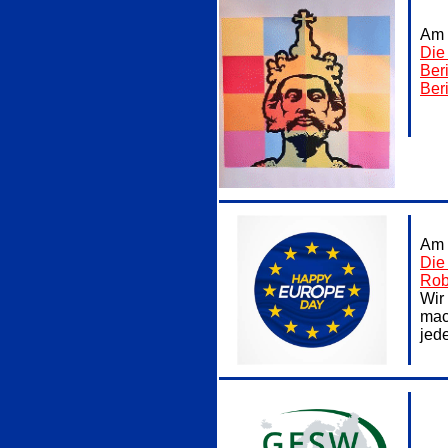
Am 
Die
Ber
Ber
Am 
Die
Rob
Wir
mac
jed